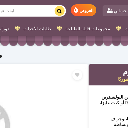
حسابي
العروض
ت
مجموعات قابلة للطباعة
طلبات الأحداث
دورات
و
م
وريًا
ن البوليسترين
و كنتَ عابرًا،
نتوجراف.
 وبساطة