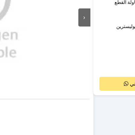
›
وليسترين
ني