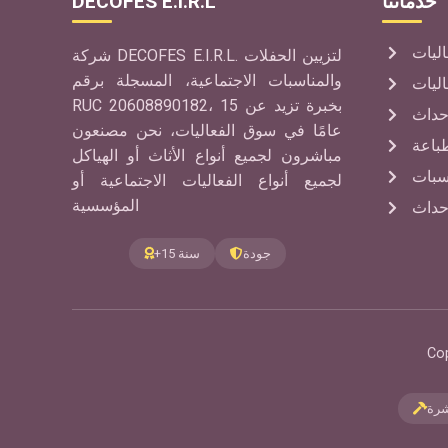
خدماتنا
DECOFES E.I.R.L
ليات
شركة DECOFES E.I.R.L. لتزيين الحفلات
والمناسبات الاجتماعية، المسجلة برقم
اليات
RUC 20608890182، بخبرة تزيد عن 15
حداث
عامًا في سوق الفعاليات، نحن مصنعون
باعة
مباشرون لجميع أنواع الأثاث أو الهياكل
سبات
لجميع أنواع الفعاليات الاجتماعية أو
المؤسسية
حداث
جودة
+15 سنة
شرة