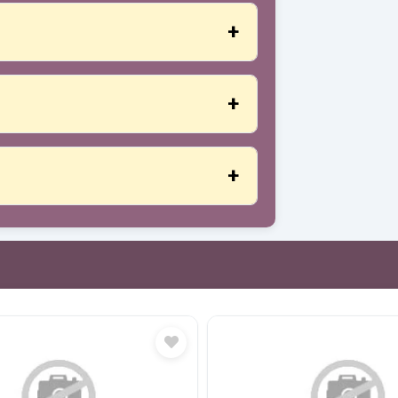
نعم، عند إكمال الحضور والأنشطة المطلوبة، يتم منح شهادة مشاركة.
نعم، الأماكن محدودة لضمان التدريس الشخصي والاهتمام المناسب لكل طالب.
نحن نقبل جميع أشكال الدفع: التحويلات، Yape، Plin، بطاقات الخصم أو الائتمان، PayPal والمزيد.