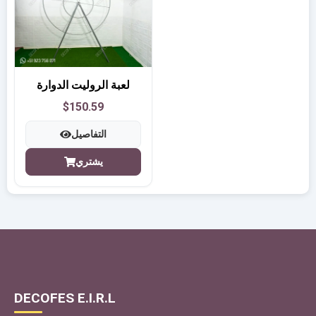
لعبة الروليت الدوارة
$150.59
التفاصيل
يشتري
DECOFES E.I.R.L