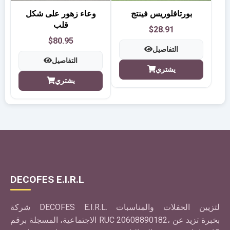
بورتافلوريس فينتج
وعاء زهور على شكل
قلب
$28.91
$80.95
التفاصيل
التفاصيل
يشتري
يشتري
DECOFES E.I.R.L
شركة DECOFES E.I.R.L. لتزيين الحفلات والمناسبات
الاجتماعية، المسجلة برقم RUC 20608890182، بخبرة تزيد عن