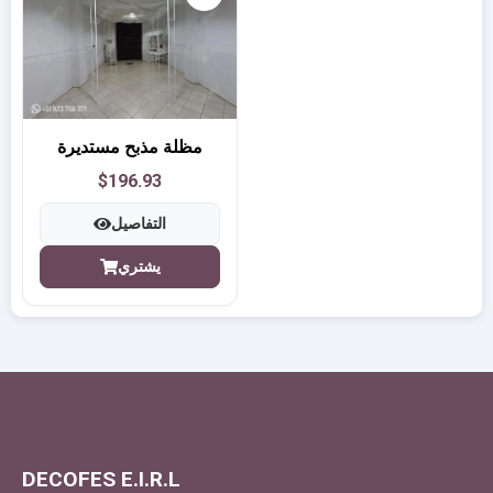
مظلة مذبح مستديرة
$196.93
التفاصيل
يشتري
DECOFES E.I.R.L