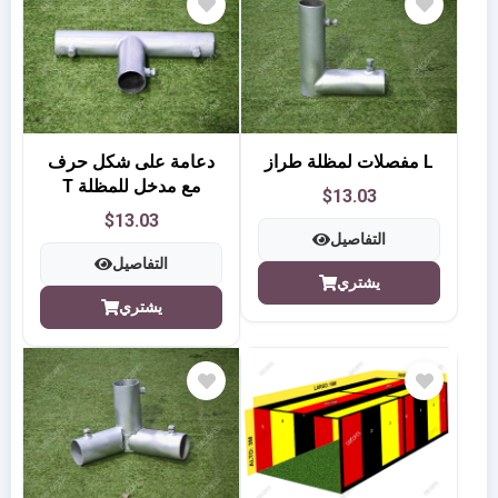
مفصلات لمظلة طراز L
دعامة على شكل حرف
T مع مدخل للمظلة
$13.03
$13.03
التفاصيل
التفاصيل
يشتري
يشتري