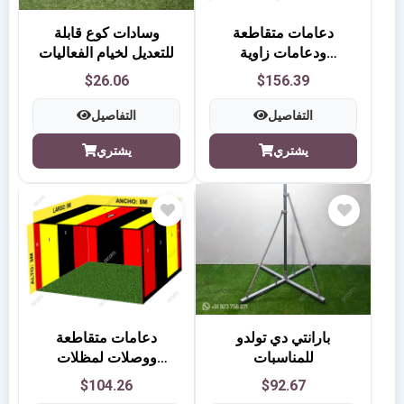
دعامات متقاطعة
وسادات كوع قابلة
ودعامات زاوية
للتعديل لخيام الفعاليات
للمظلات الخاصة
$26.06
$156.39
بالفعاليات التي يبلغ
قياسها 5 أمتار × 10
التفاصيل
التفاصيل
أمتار
يشتري
يشتري
بارانتي دي تولدو
دعامات متقاطعة
للمناسبات
ووصلات لمظلات
الفعاليات بمقاس 5
$104.26
$92.67
أمتار × 5 أمتار