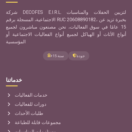
شركة DECOFES E.I.R.L. لتزيين الحفلات والمناسبات
الاجتماعية، المسجلة برقم RUC 20608890182، بخبرة تزيد عن
15 عامًا في سوق الفعاليات، نحن مصنعون مباشرون لجميع
أنواع الأثاث أو الهياكل لجميع أنواع الفعاليات الاجتماعية أو
المؤسسية
جودة
+15 سنة
خدماتنا
خدمات الفعاليات
دورات للفعاليات
طلبات الأحداث
مجموعات قابلة للطباعة
مستلزمات المناسبات