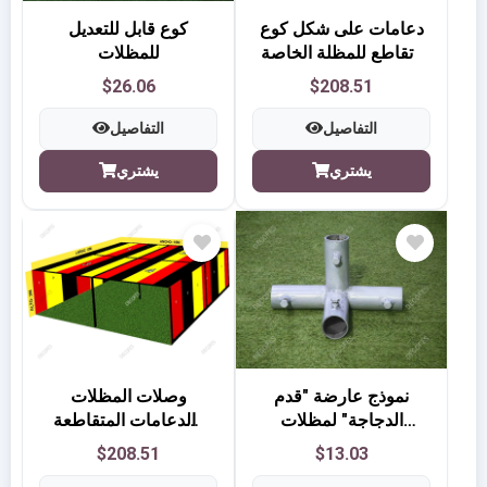
دعامات على شكل كوع
كوع قابل للتعديل
وتقاطع للمظلة الخاصة
للمظلات
بالفعاليات بقياس 5
$26.06
$208.51
أمتار × 15 مترًا
التفاصيل
التفاصيل
يشتري
يشتري
نموذج عارضة "قدم
وصلات المظلات
الدجاجة" لمظلات
والدعامات المتقاطعة
المناسبات
لخيام الفعاليات بمقاس
$208.51
$13.03
10 أمتار × 10 أمتار