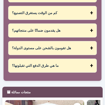
بالتأكيد! زودنا بمقاساتك، وتصميمك المفضل، والمواد
المطلوبة، وسنصمم لك قطعًا فريدة تناسب مساحاتك
كم من الوقت يستغرق التصنيع؟
واحتياجاتك.
تختلف المنتجات الجديدة حسب تعقيدها، ولكن إذا
كانت من كتالوجنا، فسوف يستغرق التسليم من 1 إلى
هل يقدمون ضمانًا على منتجاتهم؟
2 يوم عمل بعد تأكيد الحجز الخاص بك.
نعم، جميع منتجاتنا تشمل ضمان ضد عيوب التصنيع.
هل تقومون بالشحن على مستوى الدولة؟
نعم، نقوم بالشحن على مستوى الدولة، عادةً عبر
Shalom أو Marvisur، ولكن أيضًا مع شركات شحن
ما هي طرق الدفع التي تقبلونها؟
أخرى أو شركة النقل المفضلة لديك.
نحن نقبل جميع أشكال الدفع: التحويلات، Yape، Plin،
بطاقات الخصم أو الائتمان، PayPal والمزيد.
منتجات مماثلة