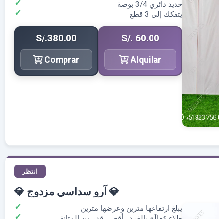
حديد دائري 3/4 بوصة
يتفكك إلى 3 قطع
S/.380.00
S/. 60.00
Comprar
Alquilar
انتظر
💎 آرو سداسي مزدوج 💎
يبلغ ارتفاعها مترين وعرضها مترين
طلاء مُعالَج بالفرن، أقصى قدر من المتانة