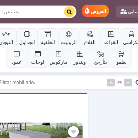
ابي
العروض
لكراسي
القواعد
القلاع
الروليت
الخلفية
الجداول
التيجان
يطفو
يتأرجح
ويندوز
ماركوس
لوحات
عمود
0/0