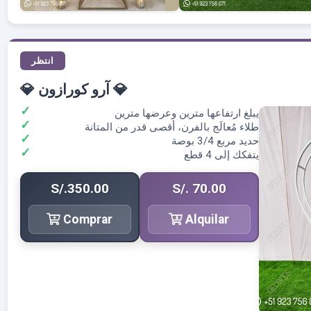
انتظر
💎 آرو كورازون 💎
يبلغ ارتفاعها مترين وعرضها مترين
طلاء مُعالَج بالفرن، أقصى قدر من المتانة
حديد مربع 3/4 بوصة
يتفكك إلى 4 قطع
S/.350.00
S/. 70.00
Comprar
Alquilar