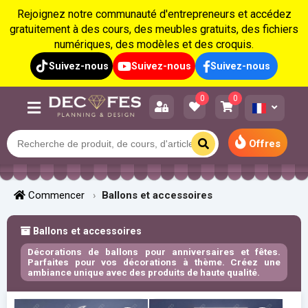
Rejoignez notre communauté d'entrepreneurs et accédez
gratuitement à des cours, des meubles gratuits, des fichiers
numériques, des modèles et des croquis.
Suivez-nous
Suivez-nous
Suivez-nous
0
0
Offres
Commencer
Ballons et accessoires
Ballons et accessoires
Décorations de ballons pour anniversaires et fêtes.
Parfaites pour vos décorations à thème. Créez une
ambiance unique avec des produits de haute qualité.