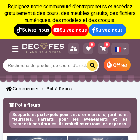
Rejoignez notre communauté d'entrepreneurs et accédez
gratuitement à des cours, des meubles gratuits, des fichiers
numériques, des modèles et des croquis.
Suivez-nous
Suivez-nous
Suivez-nous
0
0
Offres
Commencer
Pot à fleurs
Pot à fleurs
Supports et porte-pots pour décorer maisons, jardins et
fleuristes. Parfaits pour les événements et les
compositions florales, ils embellissent tous les espaces.