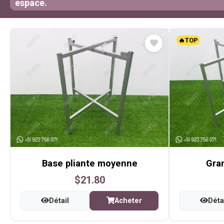
espace.
🔥TOP
Base pliante moyenne
Gran
$21.80
Détail
Acheter
Déta