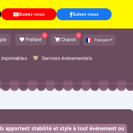
Suivez-nous
Suivez-nous
0
0
pte
Préféré
Chariot
Français
s imprimables
Services événementiels
ils apportent stabilité et style à tout événement ou