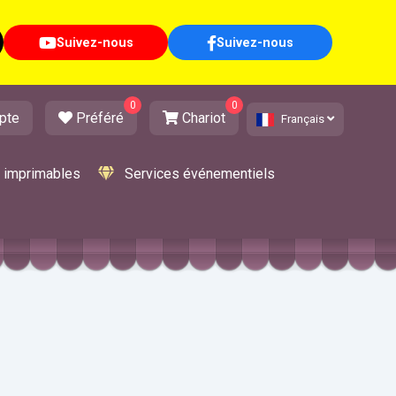
Suivez-nous
Suivez-nous
0
0
pte
Préféré
Chariot
Français
s imprimables
Services événementiels