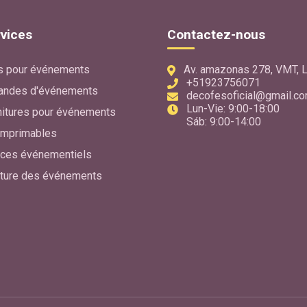
vices
Contactez-nous
s pour événements
Av. amazonas 278, VMT, L
+51923756071
ndes d'événements
decofesoficial@gmail.c
Lun-Vie: 9:00-18:00
nitures pour événements
Sáb: 9:00-14:00
 imprimables
ices événementiels
cture des événements