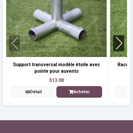
Support transversal modèle étoile avec
Raccor
pointe pour auvents
$13.08
Détail
Acheter