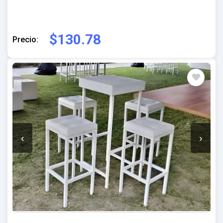
$130.78
Precio:
‹
›