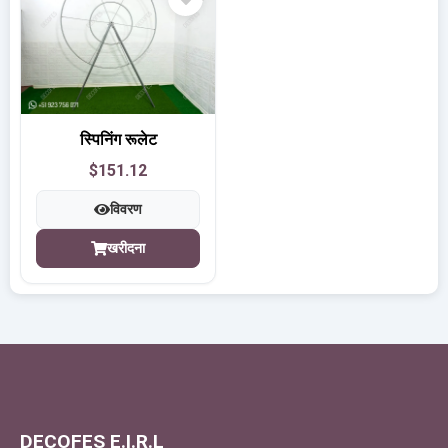
स्पिनिंग रूलेट
$151.12
विवरण
खरीदना
DECOFES E.I.R.L