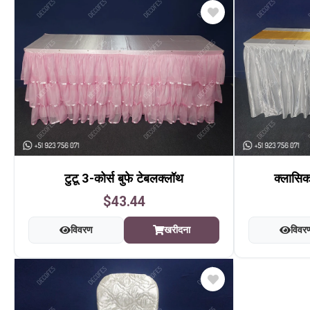
टुटू 3-कोर्स बुफे टेबलक्लॉथ
क्लासिक
$43.44
विवरण
खरीदना
विवर