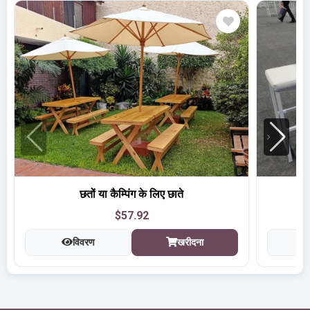
छतों या कैम्पिंग के लिए छाते
$57.92
विवरण
खरीदना